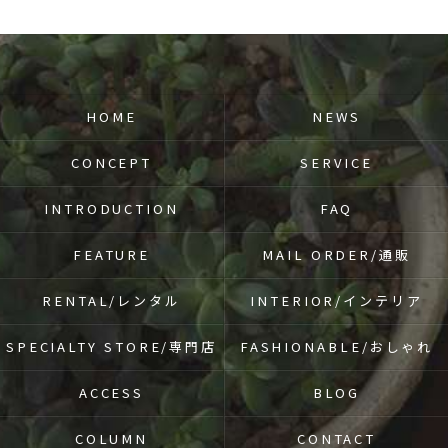
HOME
NEWS
CONCEPT
SERVICE
INTRODUCTION
FAQ
FEATURE
MAIL ORDER/通販
RENTAL/レンタル
INTERIOR/インテリア
SPECIALTY STORE/専門店
FASHIONABLE/おしゃれ
ACCESS
BLOG
COLUMN
CONTACT