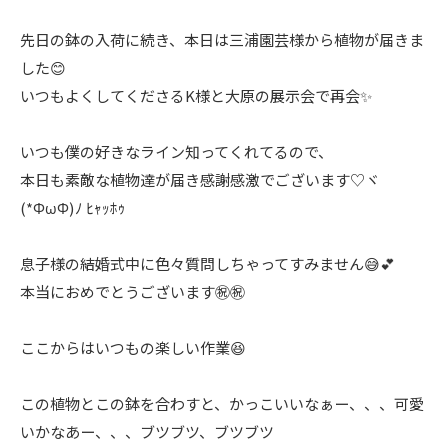
先日の鉢の入荷に続き、本日は三浦園芸様から植物が届きま
した😊
いつもよくしてくださるK様と大原の展示会で再会✨
いつも僕の好きなライン知ってくれてるので、
本日も素敵な植物達が届き感謝感激でございます♡ヾ
(*ΦωΦ)ﾉ ﾋｬｯﾎｩ
息子様の結婚式中に色々質問しちゃってすみません😅💕
本当におめでとうございます㊗️㊗️
ここからはいつもの楽しい作業😆
この植物とこの鉢を合わすと、かっこいいなぁー、、、可愛
いかなあー、、、ブツブツ、ブツブツ