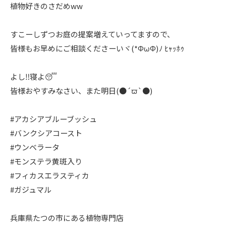
植物好きのさだめww
すこーしずつお庭の提案増えていってますので、
皆様もお早めにご相談くださーいヾ(*ΦωΦ)ﾉ ﾋｬｯﾎｩ
よし‼️寝よ😴
皆様おやすみなさい、また明日(●´ϖ`●)
#アカシアブルーブッシュ
#バンクシアコースト
#ウンベラータ
#モンステラ黄斑入り
#フィカスエラスティカ
#ガジュマル
兵庫県たつの市にある植物専門店