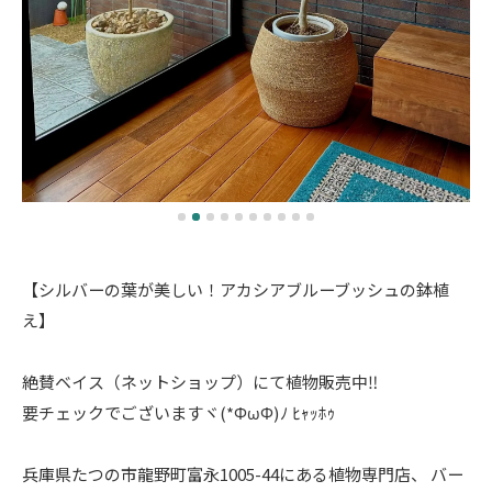
【シルバーの葉が美しい！アカシアブルーブッシュの鉢植
え】
絶賛ベイス（ネットショップ）にて植物販売中‼️
要チェックでございますヾ(*ΦωΦ)ﾉ ﾋｬｯﾎｩ
兵庫県たつの市龍野町富永1005-44にある植物専門店、 バー