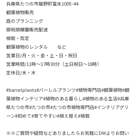
兵庫県たつの市龍野町富永1005-44
観葉植物販売
庭のプランニング
御祝胡蝶蘭販売配達
植栽・剪定
観葉植物のレンタル など
営業日/月・火・金・土・日・祝日
営業時間/11時〜17時30分（土日祝日〜18時）
定休日/水・木
#barrelplants#バーレルプランツ#植物専門店#観葉植物#観
葉植物インテリア#植物のある暮らし#植物のある生活#兵庫
県たつの市#たつの市#たつの市植物専門店#インテリアグリ
ーン#初めて#育てやすい#植え替え#植栽
※※ご質問や疑問などありましたらお気軽にDMよりお問い