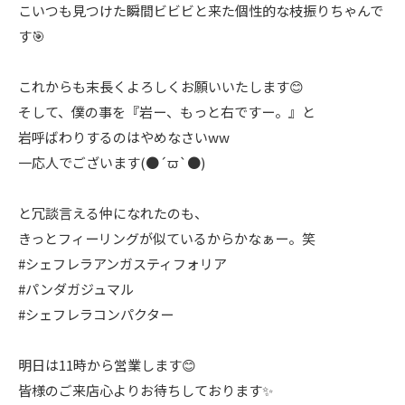
こいつも見つけた瞬間ビビビと来た個性的な枝振りちゃんで
す🎯
これからも末長くよろしくお願いいたします😊
そして、僕の事を『岩ー、もっと右ですー。』と
岩呼ばわりするのはやめなさいww
一応人でございます(●´ϖ`●)
と冗談言える仲になれたのも、
きっとフィーリングが似ているからかなぁー。笑
#シェフレラアンガスティフォリア
#パンダガジュマル
#シェフレラコンパクター
明日は11時から営業します😊
皆様のご来店心よりお待ちしております✨