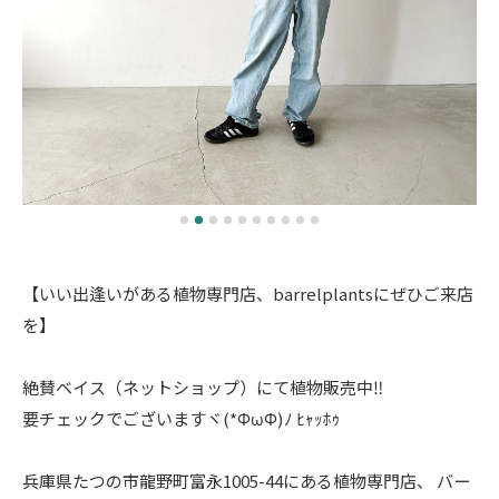
【いい出逢いがある植物専門店、barrelplantsにぜひご来店
を】
絶賛ベイス（ネットショップ）にて植物販売中‼️
要チェックでございますヾ(*ΦωΦ)ﾉ ﾋｬｯﾎｩ
兵庫県たつの市龍野町富永1005-44にある植物専門店、 バー