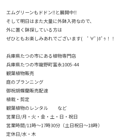
エムグリーンもドドン‼️と展開中‼️
そして明日はまた大量に外鉢入荷なので、
外に置く鉢探している方は
ぜひともお楽しみあれでございます( ﾟ∀ﾟ)ﾎﾟｩ！！
兵庫県たつの市にある植物専門店
兵庫県たつの市龍野町富永1005-44
観葉植物販売
庭のプランニング
御祝胡蝶蘭販売配達
植栽・剪定
観葉植物のレンタル など
営業日/月・火・金・土・日・祝日
営業時間/11時〜17時30分（土日祝日〜18時）
定休日/水・木