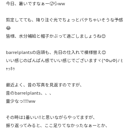
今日、暑いですなぁー🥵💦ww
剪定してても、降り注ぐ光でちょっとバテちゃいそうな予感
😂
皆様、水分補給と帽子かぶって過ごしましょうね😊
barrelplantsの店頭も、先日の仕入れで模様替え😊
いい感じのぱんぱん感でいい感じでございますヾ(*ΦωΦ)ﾉ ﾋ
ｬｯﾎｩ
最近よく、昔の写真を見返すのですが、
昔のbarrelplants、、、
量少なっ‼️‼️ww
その時は1番いい‼️と思いながらやってますが、
振り返ってみると、ここ足りてなかったなぁーとか、