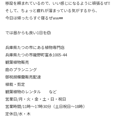
移設を頼まれているので、いい感じになるように頑張るぜ‼️
そして、ちょっと疲れが溜まっている気がするから、
今日は帰ったらすぐ寝るぜww💤
では昼からも良い1日を🙆
兵庫県たつの市にある植物専門店
兵庫県たつの市龍野町富永1005-44
観葉植物販売
庭のプランニング
御祝胡蝶蘭販売配達
植栽・剪定
観葉植物のレンタル など
営業日/月・火・金・土・日・祝日
営業時間/11時〜17時30分（土日祝日〜18時）
定休日/水・木