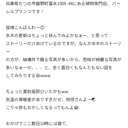
兵庫県たつの市龍野町富永1005-44にある植物専門店、 バー
レルプランツです！
皆様こんばんわー😊
水木の更新はちょっと休んでみよかなぁー、と思って
ストーリーだけあげているのですが、なんか水木のストーリ
ー
の方が、結構外で撮る写真が多いから、色味が綺麗な写真が
多いなぁー🩷、、、と、全く面白くもなんともない話を
してみたりする😆www
ちょっと夏前風邪ひいたかもww
気温の寒暖差がありすぎだぜ、地球さんよー🌏
こりゃ体もおかしくなるってもんよ😂
おかげでここ数日10時には寝て、