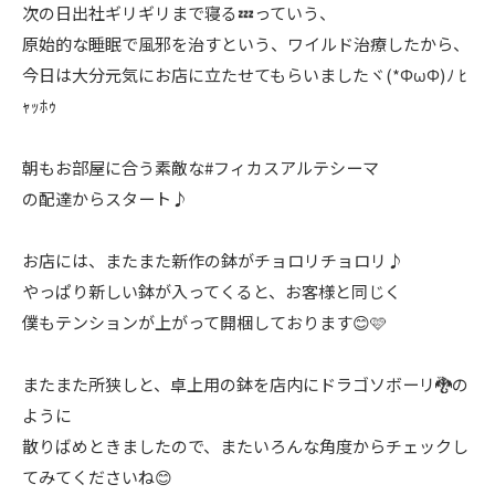
次の日出社ギリギリまで寝る💤っていう、
原始的な睡眠で風邪を治すという、ワイルド治療したから、
今日は大分元気にお店に立たせてもらいましたヾ(*ΦωΦ)ﾉ ﾋ
ｬｯﾎｩ
朝もお部屋に合う素敵な#フィカスアルテシーマ
の配達からスタート♪
お店には、またまた新作の鉢がチョロリチョロリ♪
やっぱり新しい鉢が入ってくると、お客様と同じく
僕もテンションが上がって開梱しております😊🩷
またまた所狭しと、卓上用の鉢を店内にドラゴソボーリ🐉の
ように
散りばめときましたので、またいろんな角度からチェックし
てみてくださいね😊