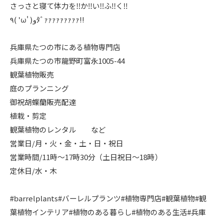
さっさと寝て体力を‼️か‼️い‼️ふ‼️く‼️
٩( 'ω' )وﾀﾞｧｧｧｧｧｧｧｧｧ!!
兵庫県たつの市にある植物専門店
兵庫県たつの市龍野町富永1005-44
観葉植物販売
庭のプランニング
御祝胡蝶蘭販売配達
植栽・剪定
観葉植物のレンタル など
営業日/月・火・金・土・日・祝日
営業時間/11時〜17時30分（土日祝日〜18時）
定休日/水・木
#barrelplants#バーレルプランツ#植物専門店#観葉植物#観
葉植物インテリア#植物のある暮らし#植物のある生活#兵庫