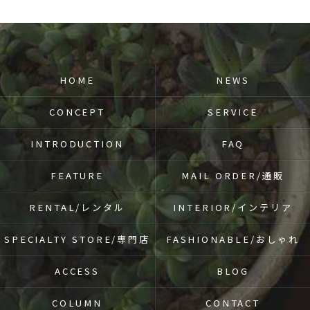
HOME
NEWS
CONCEPT
SERVICE
INTRODUCTION
FAQ
FEATURE
MAIL ORDER/通販
RENTAL/レンタル
INTERIOR/インテリア
SPECIALTY STORE/専門店
FASHIONABLE/おしゃれ
ACCESS
BLOG
COLUMN
CONTACT