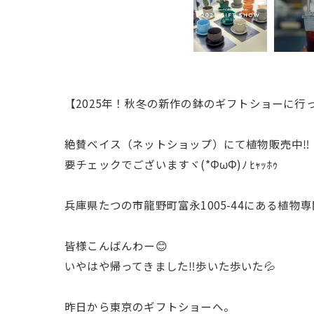
【2025年！秋冬の新作の鉢のギフトショーに行
絶賛ベイス（ネットショップ）にて植物販売中‼️
要チェックでございますヾ(*ΦωΦ)ﾉ ﾋｬｯﾎｩ
兵庫県たつの市龍野町富永1005-44にある植物
皆様こんばんわー😊
いやはや帰ってきました‼️歩いた歩いた💦
昨日から東京のギフトショーへ。