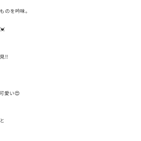
ものを吟味。
💓
‼️
可愛い😍
と