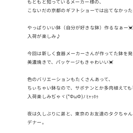
もともと知っているメーカー様の、
こないだの京都のギフトショーでは出てなかった
やっぱりいい鉢（自分が好きな鉢）作るなぁー💓
入荷が楽しみ♪
今回は新しく食器メーカーさんが作ってた鉢を発見
美濃焼きで、パッケージもきゃわいい💓
色のバリエーションもたくさんあって、
ちぃちゃい鉢なので、サボテンとか多肉植えても
入荷楽しみぢゃヾ(*ΦωΦ)ﾉ ﾋｬｯﾎｩ
夜は久しぶりに弟と、東京のお友達のタクちゃん
デナー。