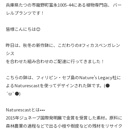
兵庫県たつの市龍野町富永1005-44にある植物専門店、 バー
レルプランツです！
皆様こんにちは😊
昨日は、秋冬の新作鉢に、こだわりの#フィカスベンガレン
シス
を合わせた組み合わせのご配達に行ってきました！
こちらの鉢は、フィリピン・セブ島のNature’s Legacy社に
よるNaturescastを使ってデザインされた鉢です。(●
´ϖ`●)
Naturescastとは•••
2015年ジュネーブ国際発明展で金賞を受賞した素材。原料に
森林農業の過程などで出る小枝や樹皮などの残材をリサイク