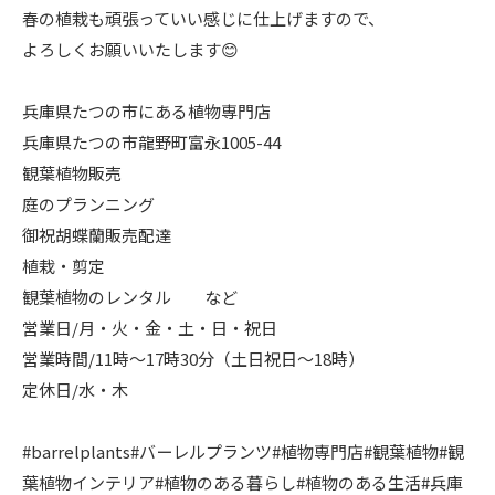
春の植栽も頑張っていい感じに仕上げますので、
よろしくお願いいたします😊
兵庫県たつの市にある植物専門店
兵庫県たつの市龍野町富永1005-44
観葉植物販売
庭のプランニング
御祝胡蝶蘭販売配達
植栽・剪定
観葉植物のレンタル など
営業日/月・火・金・土・日・祝日
営業時間/11時〜17時30分（土日祝日〜18時）
定休日/水・木
#barrelplants#バーレルプランツ#植物専門店#観葉植物#観
葉植物インテリア#植物のある暮らし#植物のある生活#兵庫