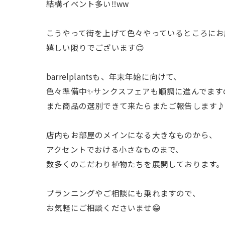
結構イベント多い‼️ww
こうやって街を上げて色々やっているところにお
嬉しい限りでございます😊
barrelplantsも、年末年始に向けて、
色々準備中✨サンクスフェアも順調に進んでます
また商品の選別できて来たらまたご報告します
店内もお部屋のメインになる大きなものから、
アクセントでおける小さなものまで、
数多くのこだわり植物たちを展開しております。
プランニングやご相談にも乗れますので、
お気軽にご相談くださいませ😁