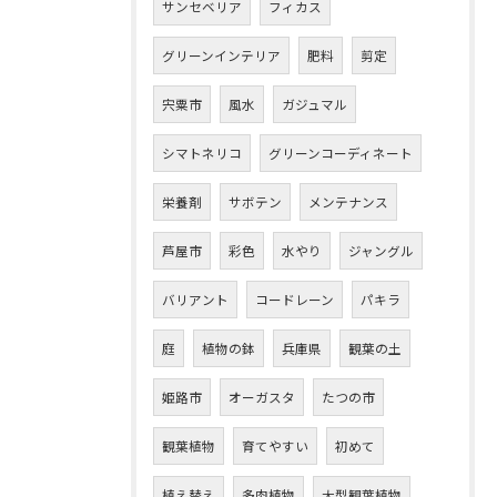
サンセベリア
フィカス
グリーンインテリア
肥料
剪定
宍粟市
風水
ガジュマル
シマトネリコ
グリーンコーディネート
栄養剤
サボテン
メンテナンス
芦屋市
彩色
水やり
ジャングル
バリアント
コードレーン
パキラ
庭
植物の鉢
兵庫県
観葉の土
姫路市
オーガスタ
たつの市
観葉植物
育てやすい
初めて
植え替え
多肉植物
大型観葉植物