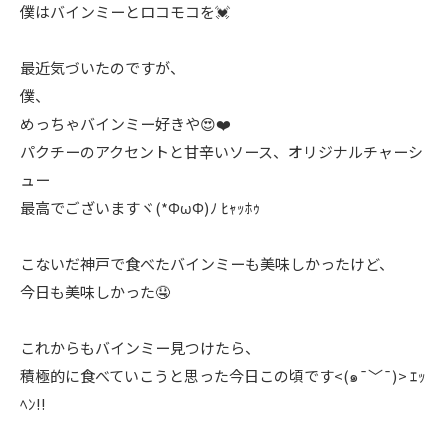
僕はバインミーとロコモコを💓
最近気づいたのですが、
僕、
めっちゃバインミー好きや😍❤️
パクチーのアクセントと甘辛いソース、オリジナルチャーシ
ュー
最高でございますヾ(*ΦωΦ)ﾉ ﾋｬｯﾎｩ
こないだ神戸で食べたバインミーも美味しかったけど、
今日も美味しかった🤤
これからもバインミー見つけたら、
積極的に食べていこうと思った今日この頃です<(๑¯﹀¯)> ｴｯ
ﾍﾝ!!