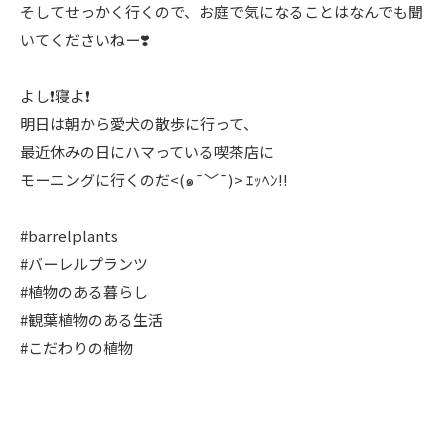
そしてせっかく行くので、お庭で気になることはなんでも聞
いてくださいねー❣️
よし❗️寝よ❗️
明日は朝から愛犬の散歩に行って、
最近休みの日にハマっている喫茶店に
モーニングに行くのだ<(๑¯﹀¯)> ｴｯﾍﾝ!!
#barrelplants
#バーレルプランツ
#植物のある暮らし
#観葉植物のある生活
#こだわりの植物