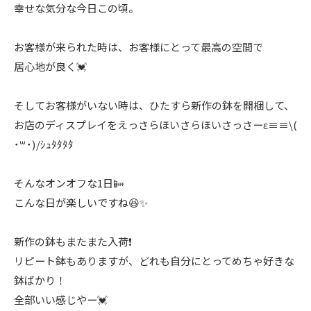
幸せな気分な今日この頃。
お客様が来られた時は、お客様にとって最高の空間で
居心地が良く💓
そしてお客様がいない時は、ひたすら新作の鉢を開梱して、
お店のディスプレイをえっさらほいさらほいさっさーε≡≡\(
˙꒳˙)/ｼｭﾀﾀﾀﾀ
そんなオンオフな1日📴
こんな日が楽しいですね😆✨
新作の鉢もまたまた入荷❗️
リピート鉢もありますが、どれも自分にとってめちゃ好きな
鉢ばかり！
全部いい感じやー💓