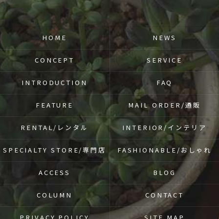
HOME
NEWS
CONCEPT
SERVICE
INTRODUCTION
FAQ
FEATURE
MAIL ORDER/通販
RENTAL/レンタル
INTERIOR/インテリア
SPECIALTY STORE/専門店
FASHIONABLE/おしゃれ
ACCESS
BLOG
COLUMN
CONTACT
PRIVACY POLICY
SITE MAP