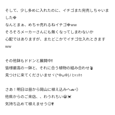
そして、少し多めに入れたのに、イチゴまた完売しちゃいま
した🍓
なんとまぁ、めちゃ売れるねイチゴ🍓ww
そろそろメーカーさんにも無くなってしまわないか
心配ではありますが、またどこかでイチゴ仕入れときます
ww
その他鉢もドドンと展開中❗️
皆様最高の一鉢と、それに合う植物の組み合わせ🪴
見つけに来てくださいませヾ(*ΦωΦ)ﾉ ﾋｬｯﾎｩ
さあ！明日は昼から岡山に植え込みへ🚗💨
他県からのご来店、、わうれちい😭💓
気持ち込めて植えませう🥴❣️