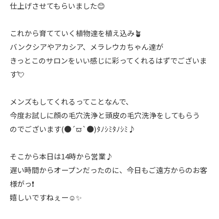
仕上げさせてもらいました😊
これから育てていく植物達を植え込み🪴
バンクシアやアカシア、メラレウカちゃん達が
きっとこのサロンをいい感じに彩ってくれるはずでございま
す💘
メンズもしてくれるってことなんで、
今度お試しに顔の毛穴洗浄と頭皮の毛穴洗浄をしてもらう
のでございます(●´ϖ`●)ﾀﾉｼﾐﾀﾉｼﾐ♪
そこから本日は14時から営業♪
遅い時間からオープンだったのに、今日もご遠方からのお客
様がっ❗️
嬉しいですねぇー☺️✨