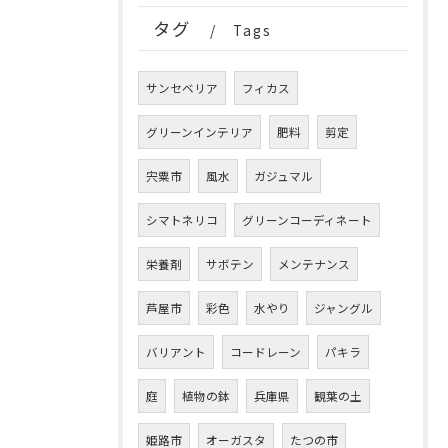
タグ
Tags
サンセベリア
フィカス
グリーンインテリア
肥料
剪定
宍粟市
風水
ガジュマル
シマトネリコ
グリーンコーディネート
栄養剤
サボテン
メンテナンス
芦屋市
彩色
水やり
ジャングル
バリアント
コードレーン
パキラ
庭
植物の鉢
兵庫県
観葉の土
姫路市
オーガスタ
たつの市