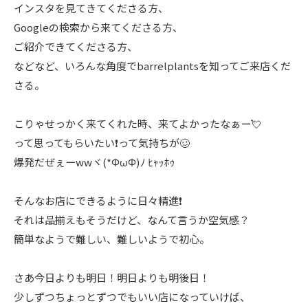
インスタを見てきてくださる方、
Googleの検索から来てくださる方、
ご紹介できてくださる方、
などなど、いろんな角度でbarrelplantsを知ってご来店くだ
さる。
こりゃせっかく来てくれた時、来てよかったなぁー💘
って思ってもらいたい❗️って気持ちが🥴
爆発だぜぇーwwヾ(*ΦωΦ)ﾉ ﾋｬｯﾎｩ
そんなお店にできるように日々精進❗️
それは品揃えもそうだけど、なんて言うか空気感？
簡単なようで難しい、難しいようで初心。
さあ今日よりも明日！明日よりも明後日！
少しずつちょっとずつでもいい店になっていけば、