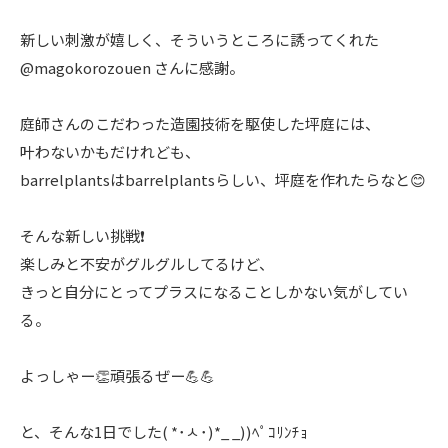
新しい刺激が嬉しく、そういうところに誘ってくれた
@magokorozouen さんに感謝。
庭師さんのこだわった造園技術を駆使した坪庭には、
叶わないかもだけれども、
barrelplantsはbarrelplantsらしい、坪庭を作れたらなと😊
そんな新しい挑戦❗️
楽しみと不安がグルグルしてるけど、
きっと自分にとってプラスになることしかない気がしてい
る。
よっしゃー👏頑張るぜー💪💪
と、そんな1日でした( *･ㅅ･)*_ _))ﾍﾟｺﾘﾝﾁｮ