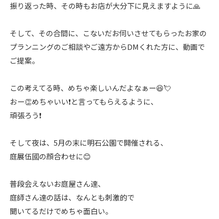
振り返った時、その時もお店が大分下に見えますように🙏
そして、その合間に、こないだお伺いさせてもらったお家の
プランニングのご相談やご遠方からDMくれた方に、動画で
ご提案。
この考えてる時、めちゃ楽しいんだよなぁー😆💘
おー👏めちゃいい❗️と言ってもらえるように、
頑張ろう❗️
そして夜は、5月の末に明石公園で開催される、
庭展伍國の顔合わせに😊
普段会えないお庭屋さん達、
庭師さん達の話は、なんとも刺激的で
聞いてるだけでめちゃ面白い。