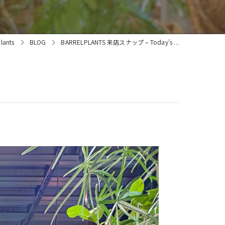
ants
BLOG
BARRELPLANTS 来店スナップ – Today’s ...