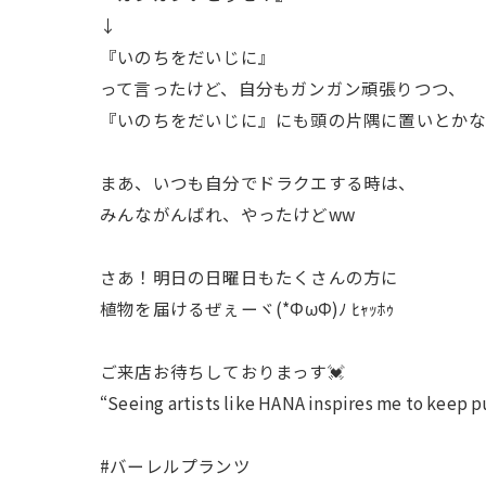
↓
『いのちをだいじに』
って言ったけど、自分もガンガン頑張りつつ、
『いのちをだいじに』にも頭の片隅に置いとかなく
まあ、いつも自分でドラクエする時は、
みんながんばれ、やったけどww
さあ！明日の日曜日もたくさんの方に
植物を届けるぜぇーヾ(*ΦωΦ)ﾉ ﾋｬｯﾎｩ
ご来店お待ちしておりまっす💓
“Seeing artists like HANA inspires me to keep p
#バーレルプランツ