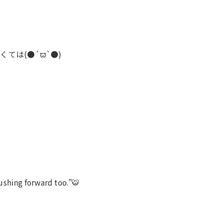
ては(●´ϖ`●)
ushing forward too.”🐯