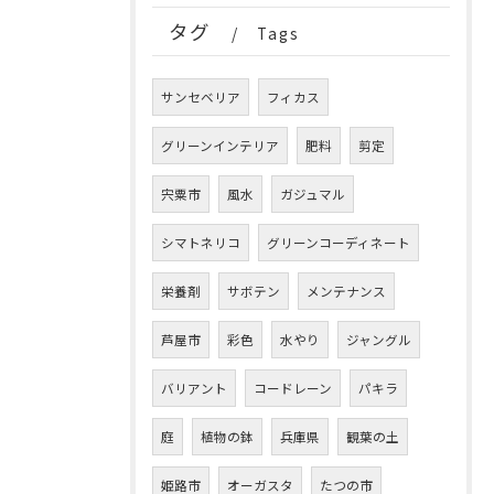
タグ
Tags
サンセベリア
フィカス
グリーンインテリア
肥料
剪定
宍粟市
風水
ガジュマル
シマトネリコ
グリーンコーディネート
栄養剤
サボテン
メンテナンス
芦屋市
彩色
水やり
ジャングル
バリアント
コードレーン
パキラ
庭
植物の鉢
兵庫県
観葉の土
姫路市
オーガスタ
たつの市