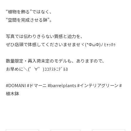
“植物を飾る”ではなく、
“空間を完成させる鉢”。
写真では伝わりきらない質感と迫力を、
ぜひ店頭で体感してくださいませませヾ(*ΦωΦ)ﾉ ﾋｬｯﾎｩ
数量限定・再入荷未定のモデルも、ありますので、
お早めに＼(゜∀゜)ｺｺﾃｽﾄﾆﾃﾞﾙﾖ
#DOMANI #ドマーニ #barrelplants #インテリアグリーン #
植木鉢