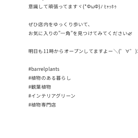
意識して頑張ってますヾ(*ΦωΦ)ﾉ ﾋｬｯﾎｩ
ぜひ店内をゆっくり歩いて、
お気に入りの”一角”を見つけてみてください🌿
明日も11時からオープンしてますよー＼(゜∀゜)ｺｺﾃ
#barrelplants
#植物のある暮らし
#観葉植物
#インテリアグリーン
#植物専門店