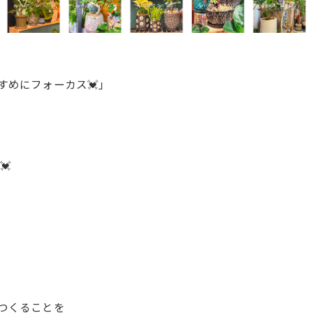
すすめにフォーカス💓」
💓
間をつくることを