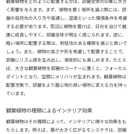
観葉植物をどのように配置するかは、部屋全体の印象に大き
観葉植物を用いた癒しの空間作り
く影響を与えます。まず、植物を置く場所を選ぶ際には、部
ストレス軽減に役立つ観葉植物の選び方
屋の自然光の入り方や風通し、湿度といった環境条件を考慮
観葉植物の香りがもたらすリラックス効果
する必要があります。窓辺に植物を置けば、日光を浴びて健
観葉植物とアロマを組み合わせたリラクゼーシ
康に成長しやすく、部屋全体が明るく感じられます。逆に、
ョン
暗い場所に配置する際は、耐陰性のある種類を選ぶと良いで
植物の緑がもたらす心理的効果
しょう。また、植物の高さや形を考慮して配置することで、
部屋にリズム感を生み出し、視覚的にも楽しめます。たとえ
観葉植物を使った日常のメディテーション
ば、大きな観葉植物を部屋のコーナーに置くと、フォーカル
知っておきたい観葉植物の手入れコツで長持ち
ポイントとなり、空間にメリハリが生まれます。観葉植物は
観葉植物の基本的な水やりのコツ
配置次第で、部屋をより居心地の良い場所に変える力を持っ
光の取り入れ方と観葉植物
ています。
土と肥料の選び方で元気な植物を育てる
初心者でもできる簡単な剪定方法
観葉植物の種類によるインテリア効果
観葉植物を長持ちさせるための環境調整
観葉植物はその種類によって、インテリアに様々な効果をも
季節に応じた観葉植物のケア方法
たらします。例えば、葉が大きく広がるモンステラは、部屋