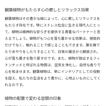
植物選びの基本知識と注意点
観葉植物がもたらす心の癒しとリラックス効果
自宅に適した観葉植物の選び方
観葉植物はその豊かな緑によって、心に癒しとリラックスを
育てやすい観葉植物の特徴
もたらす存在です。特にストレス社会に生きる現代人にとっ
観葉植物を選ぶ際の環境要因
て、植物は精神的な安らぎを提供する貴重なパートナーと言
観葉植物の購入時に確認すべきポイント
えるでしょう。植物がもつ心を落ち着かせる効果は、視覚的
インテリアとしての観葉植物その魅力と育て方
だけでなく、触れることで感じることもできます。葉を撫で
観葉植物を使ったおしゃれなインテリア例
たり水やりをしたりすることで、日常の雑念から解放され、
観葉植物の配置で部屋を広く見せるテクニック
心が落ち着きを取り戻すのです。また、植物が放出するフィ
観葉植物の育て方と基本管理方法
トンチッドと呼ばれる物質は、空気を浄化し、自然な香りで
心を和ませます。観葉植物は、単にインテリアとしての役割
四季を通じた観葉植物の楽しみ方
を超え、私たちの生活をより豊かに、心地よいものにしてく
観葉植物を使った空間デザインのアイデア
れるのです。
観葉植物をインテリアに取り入れる際のポイン
ト
植物の配置で変わる空間の印象
癒しを与える観葉植物生活空間を豊かにする秘訣