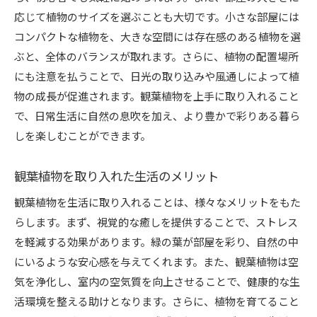
観葉植物を使ったリビングのリメイクアイデア
応じて植物のサイズを選ぶことも大切です。小さな部屋には
観葉植物の成長を楽しむ暮らしに取り入れるメリッ
コンパクトな植物を、大きな空間には存在感のある植物を選
ト
ぶと、全体のバランスが取れます。さらに、植物の配置場所
観葉植物の成長過程を楽しむライフスタイル
にも注意を払うことで、日光の取り込みや風通しによって植
植物育成の楽しさと達成感
物の成長が促進されます。観葉植物を上手に取り入れること
観葉植物を通じた自然との繋がり
で、日常生活に自然の息吹を加え、より豊かで彩りある暮ら
しを楽しむことができます。
成長する観葉植物がもたらす日々の喜び
観葉植物とともに過ごす時間の価値
観葉植物を取り入れた生活のメリット
観葉植物の成長を観察することで得られる学び
観葉植物を生活に取り入れることは、様々なメリットをもた
らします。まず、視覚的な癒しを提供することで、ストレス
を軽減する効果があります。緑の葉が部屋を彩り、自然の中
にいるような安心感を与えてくれます。また、観葉植物は空
気を浄化し、室内の空気質を向上させることで、健康的な生
活環境を整える助けとなります。さらに、植物を育てること