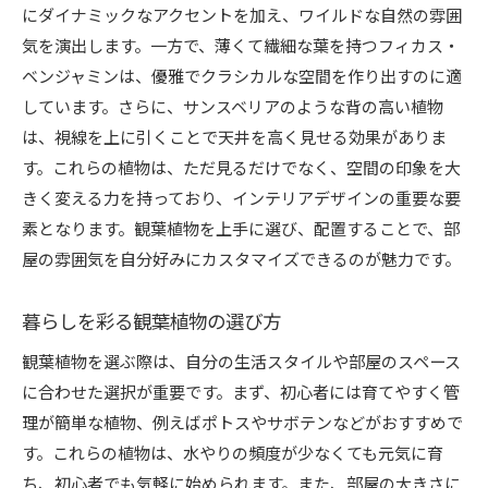
観葉植物がもたらす健康効果心と身体に優しい生活
にダイナミックなアクセントを加え、ワイルドな自然の雰囲
観葉植物が空気を浄化するメカニズム
気を演出します。一方で、薄くて繊細な葉を持つフィカス・
ベンジャミンは、優雅でクラシカルな空間を作り出すのに適
観葉植物による健康状態の改善例
しています。さらに、サンスベリアのような背の高い植物
植物がもたらす心理的な安心感
は、視線を上に引くことで天井を高く見せる効果がありま
観葉植物を使った健康的な住まい作り
す。これらの植物は、ただ見るだけでなく、空間の印象を大
観葉植物が心の健康に与える影響
きく変える力を持っており、インテリアデザインの重要な要
観葉植物を取り入れた日常の健康習慣
素となります。観葉植物を上手に選び、配置することで、部
空間に合った観葉植物の選び方で部屋の雰囲気を一
屋の雰囲気を自分好みにカスタマイズできるのが魅力です。
新
暮らしを彩る観葉植物の選び方
部屋ごとに異なる観葉植物の活用法
観葉植物で作るテーマ別インテリア
観葉植物を選ぶ際は、自分の生活スタイルや部屋のスペース
部屋のサイズに合った植物選びのポイント
に合わせた選択が重要です。まず、初心者には育てやすく管
理が簡単な植物、例えばポトスやサボテンなどがおすすめで
観葉植物で季節感を演出するテクニック
す。これらの植物は、水やりの頻度が少なくても元気に育
観葉植物のカラーコーディネート術
ち、初心者でも気軽に始められます。また、部屋の大きさに