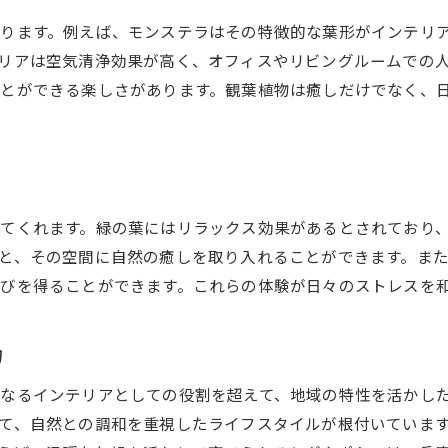
ります。例えば、モンステラはその特徴的な葉形がインテリ
観葉植物と鉢の絶妙な組み合わせ
リアは空気清浄効果が高く、オフィスやリビングルームでの
鉢選びで植物の魅力を最大限に引き出す
とができる楽しさがあります。観葉植物は癒しだけでなく、
地域の工芸品を取り入れた鉢の魅力
兵庫県で選ぶ観葉植物に最適な鉢の選び方ガイド
初心者でも選びやすい鉢の特徴
植物の成長を促す鉢のセレクション
てくれます。緑の葉にはリラックス効果があるとされており
兵庫県の気候に適した鉢の素材
と、その空間に自然の癒しを取り入れることができます。ま
観葉植物のサイズに合う鉢の探し方
びを得ることができます。これらの体験が日々のストレスを
機能性とデザイン性を兼ね備えた鉢選び
地域の気候に合った鉢のメンテナンス
力
地域の気候を考慮した観葉植物の最適な鉢選び
なるインテリアとしての役割を超えて、地域の特性を活かし
兵庫県の四季に適応する鉢選び
て、自然との調和を重視したライフスタイルが根付いていま
気温と湿度を考慮した鉢の素材選び