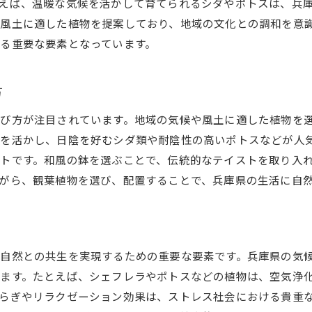
えば、温暖な気候を活かして育てられるシダやポトスは、兵
環境に優しい鉢の選択肢
風土に適した植物を提案しており、地域の文化との調和を意
気候変化に強い鉢の特徴
る重要な要素となっています。
季節ごとの鉢の管理方法
地域の気候に対応した鉢のデザイン
方
観葉植物と鉢で演出する心地よい兵庫県の空間
び方が注目されています。地域の気候や風土に適した植物を
癒しの空間を作るための植物と鉢の配置
を活かし、日陰を好むシダ類や耐陰性の高いポトスなどが人
観葉植物でリラックス空間を演出
トです。和風の鉢を選ぶことで、伝統的なテイストを取り入
生活空間に彩りを添える鉢選び
がら、観葉植物を選び、配置することで、兵庫県の生活に自
観葉植物の配置で変わるインテリアの雰囲気
地域の魅力を引き立てる観葉植物と鉢
居心地の良い空間を作る観葉植物の使い方
自然との共生を実現するための重要な要素です。兵庫県の気
兵庫県の気候に適した観葉植物鉢の選び方の秘訣
ます。たとえば、シェフレラやポトスなどの植物は、空気浄
季節に応じた鉢の選び方
らぎやリラクゼーション効果は、ストレス社会における貴重
兵庫県の自然を活かした鉢の選択