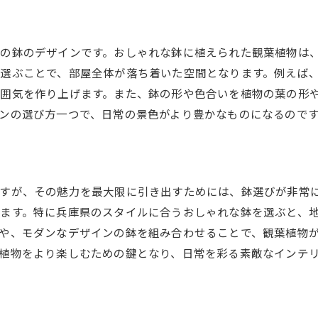
地域特有の植物を活かした空間作り
モダンなデザインの鉢で演出するリラックス空間
の鉢のデザインです。おしゃれな鉢に植えられた観葉植物は
観葉植物とアートの融合による空間の提案
選ぶことで、部屋全体が落ち着いた空間となります。例えば
自然光を利用した観葉植物の配置方法
囲気を作り上げます。また、鉢の形や色合いを植物の葉の形
地域の伝統を感じる鉢で創る空間
ンの選び方一つで、日常の景色がより豊かなものになるので
すが、その魅力を最大限に引き出すためには、鉢選びが非常
ます。特に兵庫県のスタイルに合うおしゃれな鉢を選ぶと、
や、モダンなデザインの鉢を組み合わせることで、観葉植物
植物をより楽しむための鍵となり、日常を彩る素敵なインテ