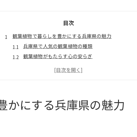
目次
観葉植物で暮らしを豊かにする兵庫県の魅力
兵庫県で人気の観葉植物の種類
観葉植物がもたらす心の安らぎ
兵庫県の生活に溶け込む観葉植物の魅力
地域の文化と調和する観葉植物の選び方
観葉植物を通じた自然との共生
観葉植物で創る新しい生活空間
豊かにする兵庫県の魅力
おしゃれな鉢で観葉植物が引き立つ兵庫県の生活
観葉植物に最適な鉢のデザイン
おしゃれな鉢で演出するインテリア
兵庫県のスタイルに合う鉢の選び方