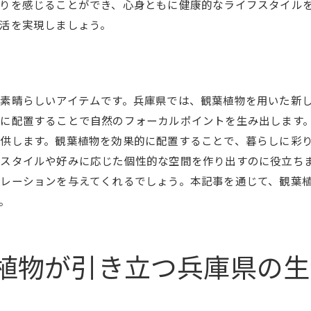
りを感じることができ、心身ともに健康的なライフスタイル
気候に左右されない鉢の特徴
活を実現しましょう。
効果的な水はけを考慮した鉢選び
長持ちする鉢の選び方
地域の歴史と文化を反映した鉢
素晴らしいアイテムです。兵庫県では、観葉植物を用いた新
観葉植物が持つ癒しの力を引き出すための鉢選び
に配置することで自然のフォーカルポイントを生み出します
植物の健康を守る鉢の選び方
供します。観葉植物を効果的に配置することで、暮らしに彩
観葉植物で心を癒す空間作り
スタイルや好みに応じた個性的な空間を作り出すのに役立ち
鉢で引き立つ植物の癒し効果
レーションを与えてくれるでしょう。本記事を通じて、観葉
。
心地よい空間を演出するための鉢
植物の特性を活かした鉢選び
地域に根ざした癒しの空間作り
植物が引き立つ兵庫県の生
観葉植物と鉢で作る兵庫県のリラックス空間の提案
観葉植物で作る落ち着いたインテリア