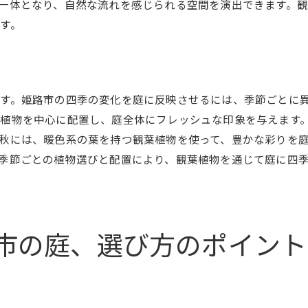
一体となり、自然な流れを感じられる空間を演出できます。
庭での観葉植物の静かな時間の過ごし方
す。
観葉植物の育成で感じる心の変化
庭の一角を癒しのスペースに変える方法
観葉植物がもたらす心のリセット時間
す。姫路市の四季の変化を庭に反映させるには、季節ごとに
観葉植物で姫路市の庭を変える！選び方とお手入れ法
植物を中心に配置し、庭全体にフレッシュな印象を与えます
庭を彩る観葉植物の選び方
秋には、暖色系の葉を持つ観葉植物を使って、豊かな彩りを
お手入れが簡単な観葉植物の特徴
季節ごとの植物選びと配置により、観葉植物を通じて庭に四
庭での観葉植物の成長を促進するコツ
トラブルを防ぐ観葉植物のお手入れ法
観葉植物の健康を保つために必要な知識
市の庭、選び方のポイント
庭の美しさを保つための観葉植物の管理
姫路市で観葉植物を育てる楽しみ庭を魅力的にする方法
観葉植物がもたらす庭の魅力とは