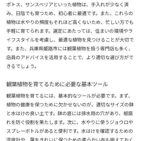
観葉植物と共に過ごすリラックスタイムの作り
ポトス、サンスベリアといった植物は、手入れが少なく済
方
み、日陰でも育つため、初心者に最適です。また、これらの
観葉植物を通した家族とのコミュニケーション
植物は水やりの頻度もそれほど高くないため、忙しい方でも
の促進
手軽に育てられます。選定にあたっては、住まいの環境やラ
観葉植物の育成に役立つ基本的なケア方法
イフスタイルを考慮し、最適な植物を見つけることが大切で
観葉植物に必要な日々のケアとメンテナンス
す。また、兵庫県姫路市には観葉植物を扱う専門店も多く、
店員のアドバイスを活用することで、より適切な選び方がで
観葉植物の正しい水やり方法とタイミング
きるでしょう。
観葉植物の土選びと植え替えのポイント
光の条件に応じた観葉植物の配置術
観葉植物を育てるために必要な基本ツール
観葉植物のための最適な肥料の選び方
観葉植物を育てるには、基本的なツールが必要です。まず、
観葉植物を長持ちさせるための知識
植物の健康を保つために欠かせないのが、適切なサイズの鉢
姫路市で手に入れたいおすすめ観葉植物リスト
と水はけの良い土です。鉢の底には排水用の穴があり、根腐
姫路市で人気の観葉植物ランキング
れを防ぐ役割を果たします。次に、水やりに使うジョウロや
初心者に最適な観葉植物のおすすめリスト
スプレーボトルがあると便利です。水はけを確認するための
観葉植物の種類別特徴と選び方
湿度計や、葉をきれいに保つための柔らかい布も揃えておく