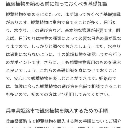
観葉植物を始める前に知っておくべき基礎知識
観葉植物を使ったインテリアの魅力とは
観葉植物を始めるにあたって、まず知っておくべき基礎知識
観葉植物で作るリラックスできる空間の秘訣
があります。観葉植物は室内で育てることが多く、日当た
季節ごとに楽しむ観葉植物のインテリアアイデ
り、水やり、土の選び方など、基本的な管理が必要です。例
ア
えば、日当たりは植物の種類によって必要な日光の量が異な
観葉植物を使った心地よい生活の実例紹介
りますので、しっかりと調べておきましょう。また、水やり
初心者でも安心！観葉植物の選び方と育て方
は過剰にならないように、土の乾燥状態を確認してから行う
初心者向けの観葉植物選びのコツ
のがポイントです。さらに、土も観葉植物専用のものを選ぶ
観葉植物の基本的な育て方ガイド
と良いでしょう。これらの基礎知識を身につけておくこと
初めての観葉植物に必要なメンテナンスのポイ
で、安心して観葉植物を楽しむことができます。姫路市で
ント
は、気候に合った観葉植物の選び方を店舗で相談できること
も多いので、初めての方はぜひ利用してみてください。
観葉植物のトラブルシューティング：よくある
問題と対策
兵庫県姫路市で観葉植物を購入するための手順
観葉植物の成長を促進するための工夫
兵庫県姫路市で観葉植物を購入する際の手順についてご紹介
初心者でも簡単に育てられる観葉植物の種類