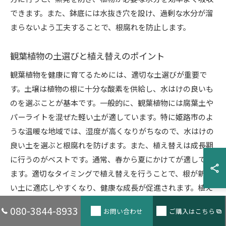
できます。また、鉢底には水抜き穴を設け、過剰な水分が溜
まらないよう工夫することで、根腐れを防止します。
観葉植物の土選びと植え替えのポイント
観葉植物を健康に育てるためには、適切な土選びが重要で
す。土壌は植物の根に十分な酸素を供給し、水はけの良いも
のを選ぶことが基本です。一般的に、観葉植物には腐葉土や
パーライトを混ぜた軽い土が適しています。特に姫路市のよ
うな温暖な地域では、湿度が高くなりがちなので、水はけの
良い土を選ぶと根腐れを防げます。また、植え替えは成長期
に行うのがベストです。通常、春から夏にかけてが適してい
ます。適切なタイミングで植え替えを行うことで、根が新し
い土に適応しやすくなり、健康な成長が促進されます。植え
替え時には、古い土を軽く落とし、傷んだ根を取り除くこと
080-3844-8933
お問い合わせ
ご購入はこちら
も忘れずに行いましょう。