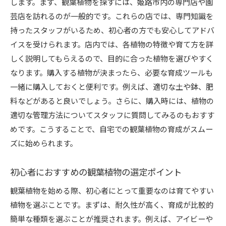
します。まず、観葉植物を探すには、姫路市内の専門店や園
姫路市で訪れたい観葉植物ショップ特集
芸店を訪れるのが一般的です。これらの店では、専門知識を
姫路市内の人気観葉植物ショップリスト
持ったスタッフがいるため、初心者の方でも安心してアドバ
訪れるべき観葉植物ショップの特徴とセレクシ
イスを受けられます。店内では、各植物の特徴や育て方を詳
ョン
しく説明してもらえるので、目的に合った植物を選びやすく
観葉植物ショップで受けられるサポート内容
なります。購入する植物が決まったら、必要な育成ツールも
観葉植物ショップで見つける希少な品種
一緒に購入しておくと便利です。例えば、適切な土や鉢、肥
姫路市で観葉植物を購入する際のポイント
料などがあると良いでしょう。さらに、購入時には、植物の
適切な管理方法についてスタッフに質問してみるのもおすす
観葉植物ショップでのイベントとワークショッ
めです。こうすることで、自宅での観葉植物の育成がスムー
プ情報
ズに始められます。
観葉植物がもたらす心地よい生活へのヒント
観葉植物で改善する生活の質
初心者におすすめの観葉植物の選定ポイント
観葉植物を取り入れた生活習慣の提案
観葉植物を始める際、初心者にとって重要なのは育てやすい
観葉植物がもたらす精神的な健康効果
植物を選ぶことです。まずは、耐久性が高く、育成が比較的
観葉植物を育てることで得られる満足感
簡単な種類を選ぶことが推奨されます。例えば、アイビーや