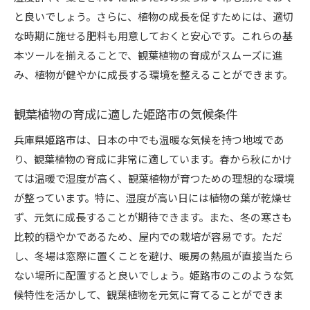
と良いでしょう。さらに、植物の成長を促すためには、適切
姫路市で手に入れるべき珍しい観葉植物
な時期に施せる肥料も用意しておくと安心です。これらの基
観葉植物を選ぶ際の価格と品質の見極め方
本ツールを揃えることで、観葉植物の育成がスムーズに進
観葉植物のトレンドと最新情報
み、植物が健やかに成長する環境を整えることができます。
観葉植物を通じた新しいライフスタイルの提案
観葉植物と共に始めるエコライフスタイル
観葉植物の育成に適した姫路市の気候条件
観葉植物を取り入れた持続可能な生活の実現
兵庫県姫路市は、日本の中でも温暖な気候を持つ地域であ
観葉植物と共に楽しむ趣味と活動の提案
り、観葉植物の育成に非常に適しています。春から秋にかけ
観葉植物を通じたコミュニティ活動のすすめ
ては温暖で湿度が高く、観葉植物が育つための理想的な環境
観葉植物と暮らすことで生まれる新たな価値観
が整っています。特に、湿度が高い日には植物の葉が乾燥せ
観葉植物を通じた社会貢献活動のアイデア
ず、元気に成長することが期待できます。また、冬の寒さも
比較的穏やかであるため、屋内での栽培が容易です。ただ
し、冬場は窓際に置くことを避け、暖房の熱風が直接当たら
ない場所に配置すると良いでしょう。姫路市のこのような気
候特性を活かして、観葉植物を元気に育てることができま