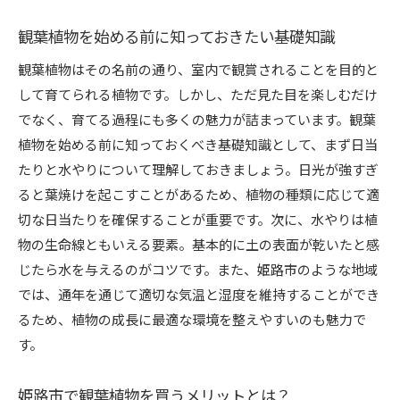
姫路市の観葉植物店が選ばれる理由
観葉植物を始める前に知っておきたい基礎知識
初心者におすすめの観葉植物とは？
店員さんに聞く！観葉植物の選び方
観葉植物はその名前の通り、室内で観賞されることを目的と
して育てられる植物です。しかし、ただ見た目を楽しむだけ
姫路市の口コミで人気の観葉植物店紹介
でなく、育てる過程にも多くの魅力が詰まっています。観葉
観葉植物選びで大切なポイント
植物を始める前に知っておくべき基礎知識として、まず日当
姫路市内の観葉植物店を訪問しよう
たりと水やりについて理解しておきましょう。日光が強すぎ
初めての観葉植物でも安心！姫路市のサポート充実
ると葉焼けを起こすことがあるため、植物の種類に応じて適
の店舗紹介
切な日当たりを確保することが重要です。次に、水やりは植
初心者に優しいサポートが充実した店舗とは？
物の生命線ともいえる要素。基本的に土の表面が乾いたと感
栽培方法を丁寧に教えてくれる姫路市の店舗
じたら水を与えるのがコツです。また、姫路市のような地域
観葉植物初心者向けのワークショップ開催中の
では、通年を通じて適切な気温と湿度を維持することができ
店
るため、植物の成長に最適な環境を整えやすいのも魅力で
す。
観葉植物選びのプロがいる！姫路市内の注目店
姫路市で学ぶ観葉植物の育成講座とは
姫路市で観葉植物を買うメリットとは？