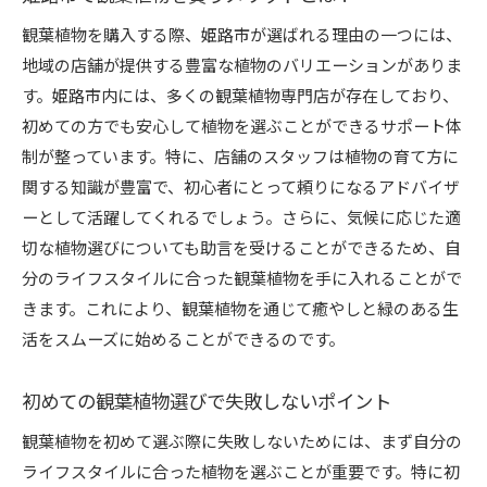
観葉植物のトラブルも相談できる店を選ぼう
観葉植物を購入する際、姫路市が選ばれる理由の一つには、
観葉植物の育て方講座！初心者が知っておくべき基
地域の店舗が提供する豊富な植物のバリエーションがありま
礎知識
す。姫路市内には、多くの観葉植物専門店が存在しており、
観葉植物の基本的なお世話方法を学ぼう
初めての方でも安心して植物を選ぶことができるサポート体
初心者でも安心！観葉植物のお手入れポイント
制が整っています。特に、店舗のスタッフは植物の育て方に
観葉植物の水やりのコツと注意点
関する知識が豊富で、初心者にとって頼りになるアドバイザ
観葉植物を長持ちさせるための環境作り
ーとして活躍してくれるでしょう。さらに、気候に応じた適
初めての剪定！観葉植物の育て方入門
切な植物選びについても助言を受けることができるため、自
分のライフスタイルに合った観葉植物を手に入れることがで
観葉植物の病気に対する対策法を知ろう
きます。これにより、観葉植物を通じて癒やしと緑のある生
姫路市内で訪れるべき観葉植物のおすすめスポット
活をスムーズに始めることができるのです。
自然を感じる姫路市のスポットで観葉植物を楽
しもう
初めての観葉植物選びで失敗しないポイント
観葉植物をテーマにした姫路市の公園紹介
観葉植物を初めて選ぶ際に失敗しないためには、まず自分の
姫路市の観葉植物と触れ合える施設
ライフスタイルに合った植物を選ぶことが重要です。特に初
観葉植物と一緒に行きたい姫路市のカフェ