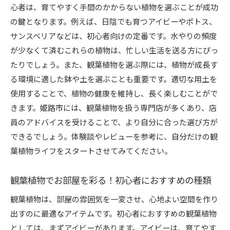
心者は、育てやすく手間のかからない植物を選ぶことが成功
季節ごとの観葉植物の楽しみ方
の鍵となります。例えば、日陰でも育つアイビーやポトス、
姫路市内で観葉植物に触れるイベント情報
サンスベリアなどは、初心者向けの定番です。水やりの頻度
癒しを求めて！観葉植物を通じて見つける新たな発
が少なくて済むこれらの植物は、忙しい生活を送る方にぴっ
見
たりでしょう。また、観葉植物を選ぶ際には、植物が成長す
観葉植物がもたらす心理的効果とは？
る環境に適した鉢や土を選ぶことも重要です。適切な用土を
使用することで、植物の健康を維持し、長く楽しむことがで
観葉植物があなたの日常に与える影響
きます。姫路市には、観葉植物を扱う専門店が多くあり、店
観葉植物と共に過ごすリラックス空間の作り方
員のアドバイスを受けることで、より自分に合った選び方が
観葉植物から学ぶライフスタイルの変化
できるでしょう。体験談やレビューを参考に、自分だけの観
観葉植物をきっかけに始まる新たな趣味
葉植物ライフをスタートさせてみてください。
観葉植物と共にある生活の魅力
観葉植物でおうち時間を充実！姫路市の人気店舗を
観葉植物でお部屋を彩る！初心者におすすめの種類
チェック
観葉植物は、部屋の雰囲気を一変させ、心地よい空間を作り
自宅で楽しむ観葉植物のアレンジ方法
出すのに最適なアイテムです。初心者におすすめの観葉植物
姫路市の人気店で見つかる観葉植物とは？
としては、まずアイビーがあります。アイビーは、育てやす