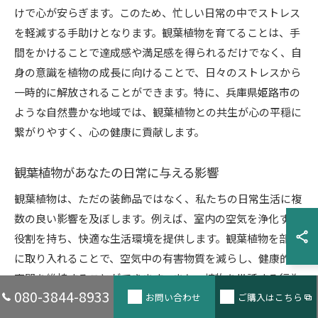
けで心が安らぎます。このため、忙しい日常の中でストレス
を軽減する手助けとなります。観葉植物を育てることは、手
間をかけることで達成感や満足感を得られるだけでなく、自
身の意識を植物の成長に向けることで、日々のストレスから
一時的に解放されることができます。特に、兵庫県姫路市の
ような自然豊かな地域では、観葉植物との共生が心の平穏に
繋がりやすく、心の健康に貢献します。
観葉植物があなたの日常に与える影響
観葉植物は、ただの装飾品ではなく、私たちの日常生活に複
数の良い影響を及ぼします。例えば、室内の空気を浄化する
役割を持ち、快適な生活環境を提供します。観葉植物を部屋
に取り入れることで、空気中の有害物質を減らし、健康的な
空間を維持することができます。また、植物を世話する行為
080-3844-8933
そのものが日課となり、生活にリズムと目的を与えてくれま
お問い合わせ
ご購入はこちら
す。兵庫県姫路市の特徴的な気候条件でも、適切な管理をす