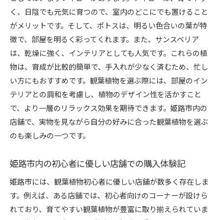
観葉植物をインテリアに取り入れるアイデア
く、日陰でも元気に育つので、室内のどこにでも置けること
がメリットです。そして、ポトスは、明るい色合いの葉が特
姫路市の店舗で探す観葉植物の魅力
徴で、部屋を明るく彩ってくれます。また、サンスベリア
観葉植物を育てることで得られる満足感
は、乾燥に強く、インテリアとしても人気です。これらの植
自宅での観葉植物ライフをもっと楽しむヒント
物は、育成が比較的簡単で、手入れが少なく済むため、忙し
観葉植物初心者向け！姫路市で安心して育てるため
い方にもおすすめです。観葉植物を選ぶ際には、部屋のイン
のコツ
テリアとの調和を考慮し、植物のデザイン性を活かすこと
観葉植物初心者が陥りがちな失敗例と対策
で、より一層のリラックス効果を期待できます。姫路市内の
育てやすい観葉植物を選ぶためのポイント
店舗で、実物を見ながら自分の好みに合った観葉植物を選ぶ
観葉植物の成長を促進するテクニック
のも楽しみの一つです。
初心者でも失敗しない観葉植物の育成方法
姫路市内の初心者に優しい店舗での購入体験記
姫路市で買えるおすすめの観葉植物用品
観葉植物の健康状態を保つためのヒント
姫路市には、観葉植物初心者に優しい店舗が数多く存在しま
す。例えば、ある店舗では、初心者向けのコーナーが設けら
れており、育てやすい観葉植物が豊富に取り揃えられていま