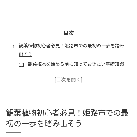
目次
観葉植物初心者必見！姫路市での最初の一歩を踏み
出そう
観葉植物を始める前に知っておきたい基礎知識
姫路市で観葉植物を買うメリットとは？
初めての観葉植物選びで失敗しないポイント
観葉植物でお部屋を彩る！初心者におすすめの
種類
姫路市内の初心者に優しい店舗での購入体験記
観葉植物初心者必見！姫路市での最
観葉植物初心者に必要なアイテムを揃えよう
初の一歩を踏み出そう
姫路市で観葉植物を選ぶ際のポイントと人気店