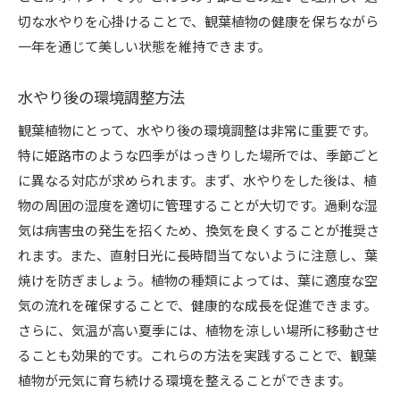
品種
切な水やりを心掛けることで、観葉植物の健康を保ちながら
日常生活に取り入れる観葉植物の健康効果
一年を通じて美しい状態を維持できます。
ストレス軽減に役立つ植物の特性
姫路市で手に入る希少な観葉植物
水やり後の環境調整方法
地域の園芸店で購入可能な人気品種
観葉植物にとって、水やり後の環境調整は非常に重要です。
観葉植物によるインテリア効果と配置例
特に姫路市のような四季がはっきりした場所では、季節ごと
市内で開催される植物関連イベント情報
に異なる対応が求められます。まず、水やりをした後は、植
物の周囲の湿度を適切に管理することが大切です。過剰な湿
気は病害虫の発生を招くため、換気を良くすることが推奨さ
れます。また、直射日光に長時間当てないように注意し、葉
焼けを防ぎましょう。植物の種類によっては、葉に適度な空
気の流れを確保することで、健康的な成長を促進できます。
さらに、気温が高い夏季には、植物を涼しい場所に移動させ
ることも効果的です。これらの方法を実践することで、観葉
植物が元気に育ち続ける環境を整えることができます。