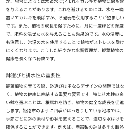
が、場合によっては水道水に含まれるカルキが植物に悪影響
地元の水源を利用した水やりの工夫
を与えることがあります。これを避けるためには、水を一晩
自然光を最大限に活用した配置場所
置いてカルキを飛ばすか、ろ過器を使用することが望ましい
姫路市の風土を反映した植物選び
です。また、植物の成長を促すために、月に一度ほどの頻度
地元で得られる素材を使ったDIY鉢作り
で、肥料を混ぜた水を与えることも効果的です。水の温度に
も注意し、常温の水を使用することで植物がストレスを受け
地域コミュニティを活用した育成情報交換
にくくなります。こうした細やかな水質管理が、観葉植物の
初心者でも安心！観葉植物の種類と適切な育成方法
健康を長く保つ秘訣です。
初心者におすすめの耐久性のある植物
育成のしやすさと見栄えのバランス
鉢選びと排水性の重要性
簡単に始められる観葉植物の選び方
観葉植物を育てる際、鉢選びは単なるデザインの問題ではな
失敗しないための育成ステップガイド
く、植物の健康に直結する重要な要素です。特に排水性の良
植物の成長段階別のケア方法
い鉢を選ぶことは、根腐れを防ぎ、植物の健全な成長を促進
初心者向けの育成トラブルシューティング
します。姫路市のように四季がはっきりしている地域では、
季節ごとに異なる観葉植物の水やりのコツ
季節ごとに鉢の素材や形状を変えることで、適切な水はけを
春の新芽育成を助ける水やり法
確保することができます。例えば、陶器製の鉢は冬季の断熱