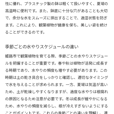
性に優れ、プラスチック製の鉢は軽くて扱いやすく、夏場の
夏の暑さ対策と水分管理
高温時に便利です。また、鉢底に十分な穴があることも大切
秋の成長期に必要な水やり調整
で、余分な水をスムーズに排出することで、過湿状態を防ぎ
冬の低温期に適した水やり方法
ます。これにより、観葉植物が健康を保ち、美しい姿を続け
季節変動による水やり失敗を防ぐコツ
ることができるのです。
四季を通じた観察ポイントと対応策
観葉植物で癒しの空間を作るための姫路市ならでは
季節ごとの水やりスケジュールの違い
の工夫
姫路市で観葉植物を育てる際、季節ごとの水やりスケジュー
植物配置による部屋の雰囲気作り
ルを把握することが重要です。春や秋は植物が活発に成長す
和風と洋風のインテリア融合法
る時期であり、水やりの頻度も増やす必要があります。この
地元の素材を使ったアレンジメント
時期は土の乾き具合をしっかりと確認し、適切なタイミング
で水を与えることが求められます。一方、夏場は気温が高い
姫路市風の庭園スタイルの提案
ため、土が乾燥しやすくなりますが、過度な水やりは根腐れ
植物とアロマを組み合わせた癒し空間
の原因となるため注意が必要です。冬は成長が緩やかになる
地域のアーティストによる観葉植物アート
ため、水やりの頻度を減らし、根が冷えすぎないようにする
観葉植物による生活の質向上と姫路市でのおすすめ
ことがポイントです。これらの季節ごとの違いを理解し、適