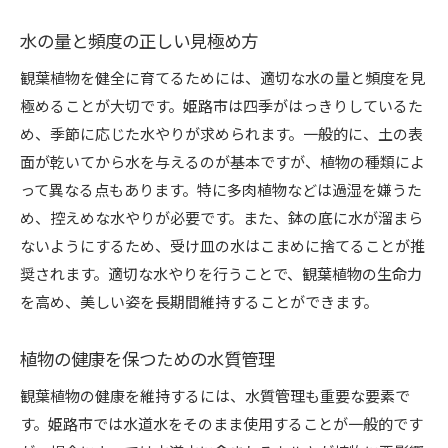
適切な室内温度と湿度の設定方法
水の量と頻度の正しい見極め方
風通しの重要性とその確保方法
観葉植物を健全に育てるためには、適切な水の量と頻度を見
姫路市特有の気象条件を活かした育成法
極めることが大切です。姫路市は四季がはっきりしているた
日照条件と植物への影響
め、季節に応じた水やりが求められます。一般的に、土の表
地元の自然環境を利用した育成テクニック
面が乾いてから水を与えるのが基本ですが、植物の種類によ
育成成功の鍵！観葉植物の種類別水やりテクニック
って異なる点もあります。特に多肉植物などは過湿を嫌うた
サボテン系植物への水やりポイント
め、控えめな水やりが必要です。また、鉢の底に水が溜まら
大型観葉植物の管理方法
ないようにするため、受け皿の水はこまめに捨てることが推
葉の大きさと水やり頻度の関係
奨されます。適切な水やりを行うことで、観葉植物の生命力
を高め、美しい姿を長期間維持することができます。
水やりのタイミングとその見極め方
観葉植物の根の状態を確認する方法
植物の健康を保つための水質管理
特定の植物に合った水やり用具の選び方
観葉植物の健康を維持するには、水質管理も重要な要素で
姫路市特有の自然環境を活かした観葉植物の育て方
す。姫路市では水道水をそのまま使用することが一般的です
地域特有の土壌を活用する方法