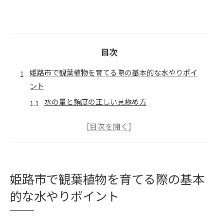
目次
姫路市で観葉植物を育てる際の基本的な水やりポイ
ント
水の量と頻度の正しい見極め方
植物の健康を保つための水質管理
鉢選びと排水性の重要性
季節ごとの水やりスケジュールの違い
水やり後の環境調整方法
過湿による病害虫の予防策
姫路市で観葉植物を育てる際の基本
観葉植物に適した姫路市の気候とその活用法
的な水やりポイント
姫路市の四季と観葉植物の成長関係