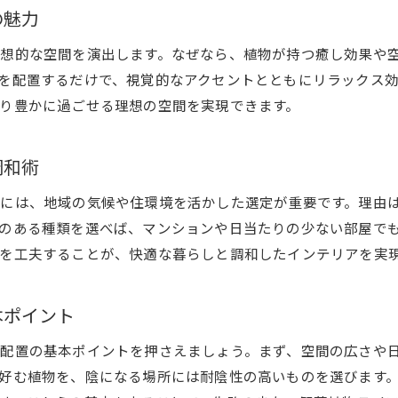
の魅力
観葉植物専門店を活用したインテリア術
想的な空間を演出します。なぜなら、植物が持つ癒し効果や
兵庫県に合う観葉植物の選び方と活用法
を配置するだけで、視覚的なアクセントとともにリラックス
観葉植物で創造性を引き出す暮らしの工夫
り豊かに過ごせる理想の空間を実現できます。
兵庫県で人気の観葉植物を使った実例紹介
観葉植物が彩る兵庫県のインテリア術
調和術
観葉植物で叶える兵庫県の洗練インテリア術
兵庫県の部屋を彩る観葉植物の選び方
には、地域の気候や住環境を活かした選定が重要です。理由
のある種類を選べば、マンションや日当たりの少ない部屋で
おしゃれな観葉植物配置テクニックを伝授
を工夫することが、快適な暮らしと調和したインテリアを実
兵庫県の観葉植物専門店活用で空間を演出
観葉植物で実現する兵庫県の快適な暮らし
本ポイント
大型観葉植物で演出する兵庫インテリア
おしゃれな空間作りは観葉植物から始まる
配置の基本ポイントを押さえましょう。まず、空間の広さや
好む植物を、陰になる場所には耐陰性の高いものを選びます
観葉植物で始める兵庫県のおしゃれ空間作り