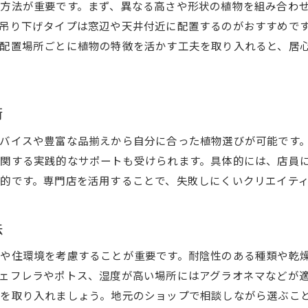
観葉植物で暮らしが楽しくなる兵庫県の実例
方法が重要です。まず、異なる高さや形状の植物を組み合わ
吊り下げタイプは窓辺や天井付近に配置するのがおすすめで
兵庫県で始める観葉植物ライフの魅力
配置場所ごとに植物の特徴を活かす工夫を取り入れると、居
観葉植物専門店活用で広がるインテリア体験
観葉植物で毎日を彩る実践的な工夫
兵庫県のおしゃれ空間を創る実例紹介
術
観葉植物とともに楽しむ兵庫県の日常
バイスや豊富な品揃えから自分に合った植物選びが可能です
関する実践的なサポートも受けられます。具体的には、店員
的です。専門店を活用することで、失敗しにくいクリエイテ
法
や住環境を考慮することが重要です。耐陰性のある種類や乾
ェフレラやポトス、湿度が高い場所にはアグラオネマなどが
を取り入れましょう。地元のショップで相談しながら選ぶこ