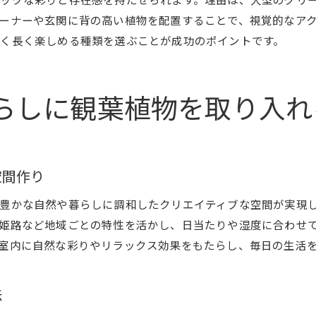
観葉植物と家具の組み合わせ実践ポイント
ーナーや玄関に背の高い植物を配置することで、視覚的なア
観葉植物専門店おすすめの演出法まとめ
く長く楽しめる種類を選ぶことが成功のポイントです。
兵庫県のおしゃれ空間に映える選び方
観葉植物でつくる癒しと創造性の両立術
らしに観葉植物を取り入れ
大型観葉植物を取り入れた空間演出例
創造性を高める観葉植物の選び方と配置術
兵庫県で選ぶ観葉植物のポイントと配置術
空間作り
観葉植物専門店スタッフおすすめの選び方
クリエイティブな空間を演出する配置法
豊かな自然や暮らしに調和したクリエイティブな空間が実現
姫路など地域ごとの特性を活かし、日当たりや湿度に合わせ
大型観葉植物で空間に変化をつけるコツ
室内に自然な彩りやリラックス効果をもたらし、毎日の生活
観葉植物を活かした創造的インテリアの実践
兵庫県スタイルの観葉植物選びと楽しみ方
法
毎日が楽しくなる観葉植物の魅力と実践例