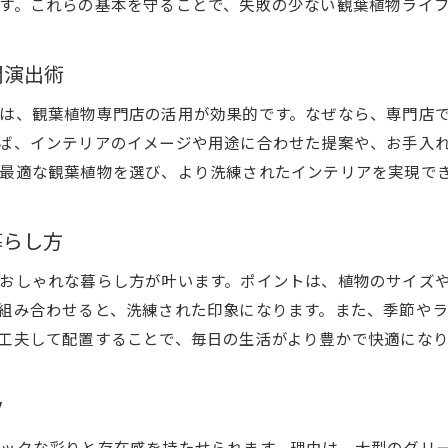
す。これらの基本を守ることで、失敗の少ない観葉植物ライ
兵庫県で人気の観葉植物コーディネート術
観葉植物専門店で見つけるおしゃれな植物
間演出術
観葉植物を使ったセンスアップのポイント
兵庫県で叶える観葉植物のインテリア提案
は、観葉植物専門店の活用が効果的です。なぜなら、専門店
おしゃれな観葉植物の選び方と配置法
ば、インテリアのイメージや用途に合わせた提案や、お手入
最適な観葉植物を選び、より洗練されたインテリアを実現で
兵庫県で注目の観葉植物活用アイデア集
兵庫県で人気の観葉植物活用アイデア特集
暮らし方
観葉植物専門店が提案する最新インテリア術
大型観葉植物を活かす兵庫県流の工夫
おしゃれな暮らし方が叶います。ポイントは、植物のサイズ
おしゃれな観葉植物ディスプレイ実例
組み合わせると、洗練された印象になります。また、季節や
工夫して配置することで、毎日の生活がより豊かで快適になり
兵庫県で楽しむ観葉植物アレンジテクニック
観葉植物で広がる兵庫県の創造的な空間
ツ
観葉植物ならではのインテリア演出法を紹介
観葉植物で実現する兵庫県の個性派インテリア
ックな彩りと存在感を持たせられます。理由は、大型のグリ