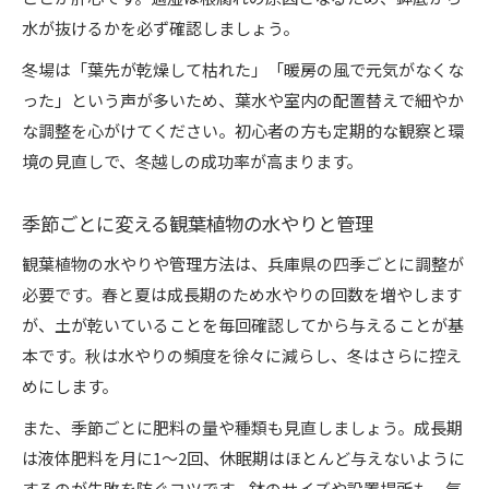
水が抜けるかを必ず確認しましょう。
冬場は「葉先が乾燥して枯れた」「暖房の風で元気がなくな
った」という声が多いため、葉水や室内の配置替えで細やか
な調整を心がけてください。初心者の方も定期的な観察と環
境の見直しで、冬越しの成功率が高まります。
季節ごとに変える観葉植物の水やりと管理
観葉植物の水やりや管理方法は、兵庫県の四季ごとに調整が
必要です。春と夏は成長期のため水やりの回数を増やします
が、土が乾いていることを毎回確認してから与えることが基
本です。秋は水やりの頻度を徐々に減らし、冬はさらに控え
めにします。
また、季節ごとに肥料の量や種類も見直しましょう。成長期
は液体肥料を月に1～2回、休眠期はほとんど与えないように
するのが失敗を防ぐコツです。鉢のサイズや設置場所も、気