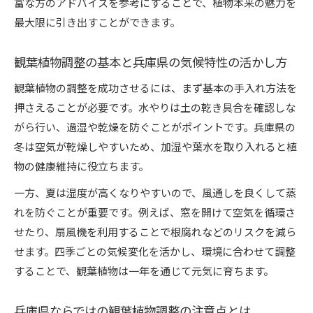
富な方のアドバイスを参考にすることで、植物本来の魅力を
季節ごとの観葉植物調整ポイントを知る
最大限に引き出すことができます。
春に始める観葉植物調整の基本と注意点
観葉植物調整の基本と兵庫県の気候特性の活かし方
夏の観葉植物管理で快適な成長をサポート
秋の観葉植物調整で健康を維持する方法
観葉植物の調整を成功させるには、まず基本の手入れ方法を
冬の兵庫県で観葉植物を守る調整ポイント
押さえることが必要です。水やりは土の乾き具合を確認しな
がら行い、過湿や乾燥を防ぐことがポイントです。兵庫県の
季節ごとに変える観葉植物の水やりと管理
冬は空気が乾燥しやすいため、加湿や葉水を取り入れると植
手入れを工夫すると観葉植物が輝く理由
物の健康維持に役立ちます。
観葉植物の手入れで見違える美しさを実現
一方、夏は湿度が高くなりやすいので、風通しを良くして蒸
兵庫県の気候に合った観葉植物の手入れ術
れを防ぐことが重要です。例えば、窓を開けて空気を循環さ
観葉植物の健康を守るためのこまめなケア法
せたり、扇風機を利用することで根腐れなどのリスクを減ら
手入れを工夫することで観葉植物が元気に育つ
せます。四季ごとの気候変化を活かし、環境に合わせて調整
観葉植物の美しさを引き出すお手入れのポイン
することで、観葉植物は一年を通じて元気に育ちます。
ト
観葉植物調整で室内空間を心地よく整える方法
兵庫県ならではの観葉植物調整の注意点とは