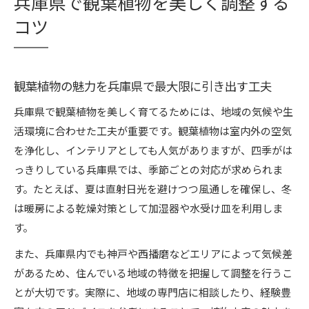
兵庫県で観葉植物を美しく調整する
失敗しない観葉植物調整の実践的なコツと工夫
コツ
観葉植物の快適育成は兵庫県の環境で決まる
兵庫県の環境に合わせた観葉植物の管理方法
観葉植物の魅力を兵庫県で最大限に引き出す工夫
観葉植物が快適に育つための室内環境作り
兵庫県で観葉植物の健康を保つ水やりの工夫
兵庫県で観葉植物を美しく育てるためには、地域の気候や生
観葉植物と兵庫県の四季に応じた育成ポイント
活環境に合わせた工夫が重要です。観葉植物は室内外の空気
を浄化し、インテリアとしても人気がありますが、四季がは
観葉植物の快適育成に必要な温度と光のバラン
っきりしている兵庫県では、季節ごとの対応が求められま
ス
す。たとえば、夏は直射日光を避けつつ風通しを確保し、冬
剪定と置き場所選びで観葉植物が元気に育つ秘訣
は暖房による乾燥対策として加湿器や水受け皿を利用しま
観葉植物の剪定で美しさを引き出すコツ
す。
兵庫県で観葉植物の置き場所を選ぶ際の工夫
また、兵庫県内でも神戸や西播磨などエリアによって気候差
観葉植物の成長に適した剪定タイミングとは
があるため、住んでいる地域の特徴を把握して調整を行うこ
剪定後も元気に育つ観葉植物の手入れ方法
とが大切です。実際に、地域の専門店に相談したり、経験豊
観葉植物の置き場所で健康を守るポイント