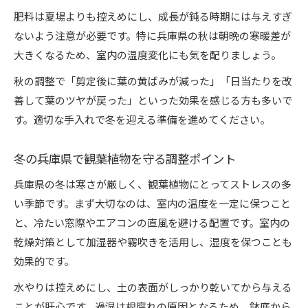
肥料は夏場よりも控えめにし、成長が鈍る時期には与えすぎ
ないよう注意が必要です。特に兵庫県の秋は朝晩の寒暖差が
大きくなるため、室内の温度変化にも気を配りましょう。
秋の調整で「剪定後に葉の黄ばみが減った」「日当たりを改
善して葉のツヤが戻った」といった効果を感じる方も多いで
す。適切な手入れで冬を迎える準備を進めてください。
冬の兵庫県で観葉植物を守る調整ポイント
兵庫県の冬は寒さが厳しく、観葉植物にとってストレスの多
い季節です。まず大切なのは、室内の温度を一定に保つこと
と、冷たい窓際やエアコンの直風を避ける配置です。室内の
乾燥対策として加湿器や霧吹きを活用し、湿度を保つことも
効果的です。
水やりは控えめにし、土の表面がしっかり乾いてから与える
ことが肝心です。過湿は根腐れの原因となるため、鉢底から