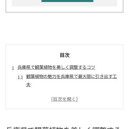
目次
兵庫県で観葉植物を美しく調整するコツ
観葉植物の魅力を兵庫県で最大限に引き出す工
夫
観葉植物調整の基本と兵庫県の気候特性の活か
し方
兵庫県ならではの観葉植物調整の注意点とは
観葉植物の調整時に大切なポイントを押さえる
方法