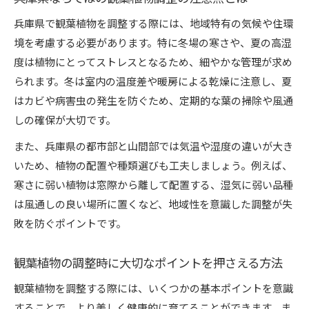
観葉植物で室内空間を快適に調整するコツ
兵庫県で観葉植物を調整する際には、地域特有の気候や住環
観葉植物の配置がもたらす居心地の良さとは
境を考慮する必要があります。特に冬場の寒さや、夏の高湿
兵庫県の家で楽しむ観葉植物のインテリア効果
度は植物にとってストレスとなるため、細やかな管理が求め
観葉植物調整で空間を美しく演出する方法
られます。冬は室内の温度差や暖房による乾燥に注意し、夏
はカビや病害虫の発生を防ぐため、定期的な葉の掃除や風通
観葉植物がもたらすリラックス空間の作り方
しの確保が大切です。
また、兵庫県の都市部と山間部では気温や湿度の違いが大き
いため、植物の配置や種類選びも工夫しましょう。例えば、
寒さに弱い植物は窓際から離して配置する、湿気に弱い品種
は風通しの良い場所に置くなど、地域性を意識した調整が失
敗を防ぐポイントです。
観葉植物の調整時に大切なポイントを押さえる方法
観葉植物を調整する際には、いくつかの基本ポイントを意識
することで、より美しく健康的に育てることができます。ま