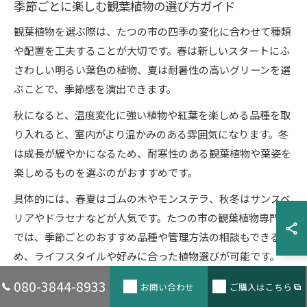
季節ごとに楽しむ観葉植物の選び方ガイド
観葉植物を選ぶ際は、たつの市の四季の変化に合わせて種類
や配置を工夫することが大切です。春は新しいスタートにふ
さわしい明るい葉色の植物、夏は耐暑性の高いグリーンを選
ぶことで、季節感を演出できます。
秋になると、温度変化に強い植物や紅葉を楽しめる品種を取
り入れると、室内がより温かみのある雰囲気になります。冬
は成長が緩やかになるため、耐寒性のある観葉植物や葉姿を
楽しめるものを選ぶのがおすすめです。
具体的には、春夏はゴムの木やモンステラ、秋冬はサンスベ
リアやドラセナなどが人気です。たつの市の観葉植物専門店
では、季節ごとのおすすめ品種や管理方法の相談もできるた
め、ライフスタイルや好みに合った植物選びが可能です。
080-3844-8933
お問い合わせ
ご購入はこちら
観葉植物で感じる春夏秋冬のやすらぎ体験