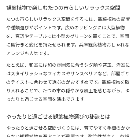
四季のたつの市と観葉植物で感じるやすらぎの時間
観葉植物で楽しむたつの市らしいリラックス空間
観葉植物と四季が織りなすたつの市の魅力
たつの市らしいリラックス空間を作るには、観葉植物の配置
季節ごとに楽しむ観葉植物の選び方ガイド
や種類選びがポイントです。広めのリビングには大型植物
観葉植物で感じる春夏秋冬のやすらぎ体験
を、窓辺やテーブルには小型のグリーンを置くことで、空間
四季折々の観葉植物で彩る暮らしの工夫
に奥行きと変化を持たせられます。兵庫観葉植物おしゃれな
アレンジも人気です。
たつの市の自然と観葉植物の四季コラボ
たとえば、和室には和の雰囲気に合うシダ類や苔玉、洋室に
はスタイリッシュなフィカスやサンスベリアなど、部屋ごと
のテイストに合わせて選ぶのがおすすめです。観葉植物を取
り入れることで、たつの市の穏やかな風土を感じながら、ゆ
ったりと過ごせる空間を演出できます。
ゆったりと過ごせる観葉植物選びの秘訣とは
ゆったりと過ごせる空間づくりには、育てやすく手間のかか
らない観葉植物を選ぶことが重要です。耐陰性が高く、乾燥