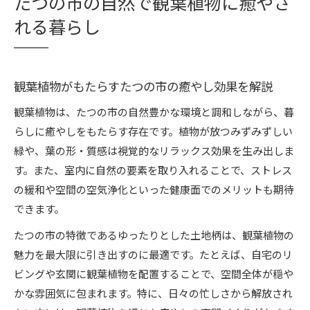
たつの市の四季と観葉植物の美しい関係性
たつの市の自然で観葉植物に癒やさ
心安らぐ空間づくりに観葉植物を取り入れる方法
れる暮らし
観葉植物で叶える心安らぐ空間の作り方とは
ゆったり空間を演出する観葉植物の配置テクニ
観葉植物がもたらすたつの市の癒やし効果を解説
ック
観葉植物と家具のバランスで癒やしをプラス
観葉植物は、たつの市の自然豊かな環境と調和しながら、暮
観葉植物を使ったリビングの演出ポイント
らしに癒やしをもたらす存在です。植物が放つみずみずしい
緑や、葉の形・質感は視覚的なリラックス効果を生み出しま
観葉植物を活かすおしゃれなレイアウト術
す。また、室内に自然の要素を取り入れることで、ストレス
バーレルプランツレビューが語るゆったり生活の魅
の緩和や空間の空気浄化といった健康面でのメリットも期待
力
できます。
観葉植物のバーレルプランツレビューを活かす
たつの市の特徴であるゆったりとした土地柄は、観葉植物の
コツ
魅力を最大限に引き出すのに最適です。たとえば、自宅のリ
ゆったり生活を叶える観葉植物選びのポイント
ビングや玄関に観葉植物を配置することで、空間全体が穏や
バーレルプランツの評判と観葉植物活用術
かな雰囲気に包まれます。特に、日々の忙しさから解放され
観葉植物レビューから学ぶ癒やしの工夫