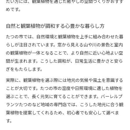
たい方には、観葉植物を通じた癒やしの空間づくりがおすす
バーレルプランツで実現する理想のゆったり空
めです。
間
もしゆったりした部屋を目指すなら観葉植物が最適
自然と観葉植物が調和する心豊かな暮らし方
観葉植物がゆったり部屋作りに最適な理由
たつの市では、自然環境と観葉植物を上手に組み合わせた暮
ゆったり空間を支える観葉植物の選び方
らしが注目されています。窓から見える山や川の景色と室内
観葉植物で叶える心地よいインテリアの工夫
の観葉植物が一体となることで、より自然に近い心地よい空
観葉植物の飾り方で変わる居心地のよさ
間が生まれます。こうした調和が、日常生活に豊かさと安ら
ぎをもたらします。
ゆったり生活を実現する観葉植物の効果
おしゃれな兵庫の観葉植物がもたらすリゾート感
実際に、観葉植物を選ぶ際には地元の気候や風土を意識する
ことが大切です。たつの市の湿度や日照環境に適した植物を
兵庫の観葉植物で感じるリゾート風空間作り
選ぶことで、長く元気に育てることができます。バーレルプ
観葉植物で叶えるおしゃれなインテリアコーデ
ランツたつのなど地域の専門店では、こうした地元に合う観
リゾート感を高める兵庫の観葉植物活用術
葉植物を提案してくれるため、初心者でも安心して選べま
観葉植物で演出する非日常の癒やし時間
す。
兵庫の観葉植物がおしゃれ空間に変える理由