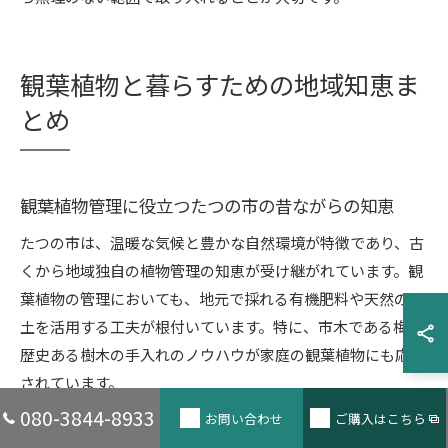
観葉植物と暮らすための地域知恵ま
とめ
観葉植物管理に役立つたつの市の昔ながらの知恵
たつの市は、温暖な気候と豊かな自然環境が特徴であり、古
くから地域独自の植物管理の知恵が受け継がれています。観
葉植物の管理においても、地元で採れる有機肥料や天然の用
土を活用する工夫が根付いています。特に、市木である梅や
歴史ある樹木の手入れのノウハウが家庭の観葉植物にも応用
されています。
080-3844-8933
お問い合わせ
ご購入はこちら
例えば、地元でよく行われる「剪定（せんてい）」の技術