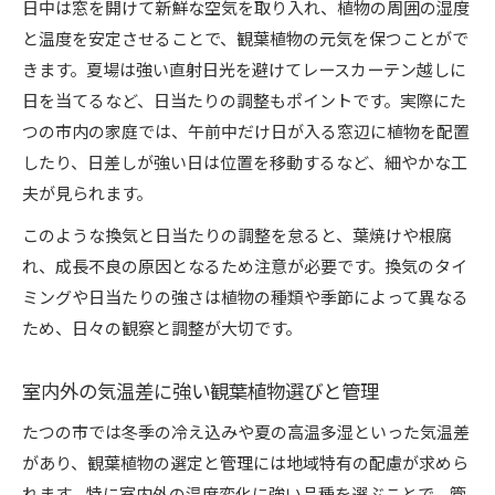
日中は窓を開けて新鮮な空気を取り入れ、植物の周囲の湿度
と温度を安定させることで、観葉植物の元気を保つことがで
きます。夏場は強い直射日光を避けてレースカーテン越しに
日を当てるなど、日当たりの調整もポイントです。実際にた
つの市内の家庭では、午前中だけ日が入る窓辺に植物を配置
したり、日差しが強い日は位置を移動するなど、細やかな工
夫が見られます。
このような換気と日当たりの調整を怠ると、葉焼けや根腐
れ、成長不良の原因となるため注意が必要です。換気のタイ
ミングや日当たりの強さは植物の種類や季節によって異なる
ため、日々の観察と調整が大切です。
室内外の気温差に強い観葉植物選びと管理
たつの市では冬季の冷え込みや夏の高温多湿といった気温差
があり、観葉植物の選定と管理には地域特有の配慮が求めら
れます。特に室内外の温度変化に強い品種を選ぶことで、管