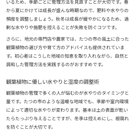
いるため、季節ごとに管理方法を見直すことが大切です。春
恵
から夏にかけては成長が盛んな時期なので、肥料や水やりの
地域イベントで学ぶ観葉植物育成の実践アドバ
頻度を調整しましょう。秋冬は成長が緩やかになるため、過
イス
剰な水やりや施肥を控えることが失敗を防ぐコツです。
観葉植物のトラブルに強くなる地域の工夫
さらに、地元の専門店や農家では、たつの市の風土に合った
地元住民に聞いた観葉植物管理の成功体験談
観葉植物の選び方や育て方のアドバイスも提供されていま
観葉植物と共に過ごす快適な暮らしのヒント
す。初心者はこうした地域の知恵を取り入れながら、自然と
調和した管理方法を実践するのがおすすめです。
観葉植物に優しい水やりと湿度の調整術
観葉植物の管理で多くの人が悩むのが水やりのタイミングと
量です。たつの市のような温暖な地域でも、季節や室内環境
によって適切な水やりが変わります。基本は土の表面が乾い
たらたっぷり与えることですが、冬季は控えめにし、根腐れ
を防ぐことが大切です。