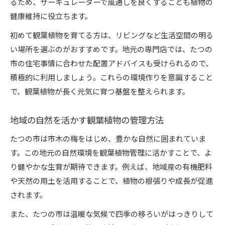
るため、サーキュレーターで風通しを良くすることも植物の
たつの市の自然環境が観葉植物育成に最適な理
健康維持に役立ちます。
由
初めて観葉植物を育てる方は、リビングなど生活空間の明る
観葉植物の管理に役立つ地元の気候特性
い場所を選ぶのがおすすめです。地元の専門店では、たつの
たつの市で見つかる観葉植物にぴったりの用土
市の住宅事情に合わせた配置アドバイスも受けられるので、
地域の水質を活かした観葉植物の水やり術
積極的に利用しましょう。これらの環境作りを意識すること
で、観葉植物が長く元気に育つ基盤を整えられます。
自然豊かな環境で観葉植物の成長を促す工夫
室内外で実践したい観葉植物の手入れ術
地域の自然を活かす観葉植物の管理方法
観葉植物を元気に保つ換気と日当たりの調整法
たつの市は市木の梅をはじめ、豊かな自然に囲まれていま
室内外の気温差に強い観葉植物選びと管理
す。この地元の自然環境を観葉植物管理に活かすことで、よ
玄関やリビングで映える観葉植物の置き方
り健やかな生育が期待できます。例えば、地域産の有機肥料
観葉植物の剪定がもたらす健康な成長サイクル
や天然の用土を活用することで、植物の根張りや成長が促進
室外環境を活かした観葉植物のリフレッシュ術
されます。
観葉植物と暮らすための地域知恵まとめ
また、たつの市は温暖な気候で四季の移ろいがはっきりして
観葉植物管理に役立つたつの市の昔ながらの知