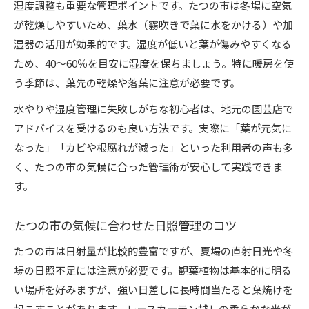
湿度調整も重要な管理ポイントです。たつの市は冬場に空気
が乾燥しやすいため、葉水（霧吹きで葉に水をかける）や加
湿器の活用が効果的です。湿度が低いと葉が傷みやすくなる
ため、40～60％を目安に湿度を保ちましょう。特に暖房を使
う季節は、葉先の乾燥や落葉に注意が必要です。
水やりや湿度管理に失敗しがちな初心者は、地元の園芸店で
アドバイスを受けるのも良い方法です。実際に「葉が元気に
なった」「カビや根腐れが減った」といった利用者の声も多
く、たつの市の気候に合った管理術が安心して実践できま
す。
たつの市の気候に合わせた日照管理のコツ
たつの市は日射量が比較的豊富ですが、夏場の直射日光や冬
場の日照不足には注意が必要です。観葉植物は基本的に明る
い場所を好みますが、強い日差しに長時間当たると葉焼けを
起こすことがあります。レースカーテン越しの柔らかな光が