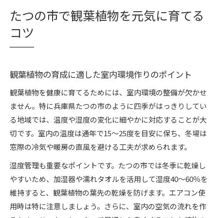
観葉植物に必要な肥料選びと施肥タイミング
季節ごとに変わる観葉植物管理の秘訣
たつの市で観葉植物を元気に育てる
春の観葉植物管理で新芽を元気に育てる方法
コツ
夏に気をつけたい観葉植物の水分と通風管理
秋の観葉植物に最適な温度と日照調整術
観葉植物の育成に適した室内環境作りのポイント
冬の観葉植物を守るための寒さ対策と管理
観葉植物を健康に育てるためには、室内環境の整備が欠かせ
季節ごとに変化する観葉植物の手入れポイント
ません。特に兵庫県たつの市のように四季がはっきりしてい
地元の自然を活かした観葉植物の楽しみ方
る地域では、温度や湿度の変化に細やかに対応することが大
観葉植物と地元の花木を組み合わせるインテリ
切です。室内の温度は通年で15～25度を目安に保ち、冬場は
ア術
窓際の冷気や暖房の直風を避ける工夫が求められます。
自然に学ぶ観葉植物の彩り豊かな飾り方
湿度管理も重要なポイントです。たつの市では冬季に乾燥し
地域の植物と観葉植物の共生で空間を演出
やすいため、加湿器や濡れタオルを活用して湿度40～60％を
たつの市の緑を活かした観葉植物のアレンジ案
維持すると、観葉植物の葉先の乾燥を防げます。エアコン使
観葉植物と暮らす癒しの空間作りアイデア
用時は特に注意しましょう。さらに、室内の空気の流れを作
観葉植物ならたつの市の環境に注目