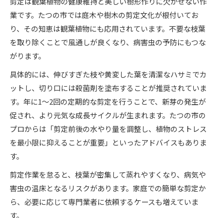
剪定は観葉植物の健康維持と美しい樹形作りに欠かせない作
業です。たつの市では庭木や樹木の剪定文化が根付いてお
り、その知恵は観葉植物にも応用されています。不要な枝葉
を取り除くことで風通しが良くなり、病害虫の予防にもつな
がります。
具体的には、伸びすぎた枝や黄変した葉を清潔なハサミでカ
ットし、切り口には殺菌剤を塗布することが推奨されていま
す。年に1〜2回の定期的な剪定を行うことで、新芽の発生が
促され、より元気な成長サイクルが生まれます。たつの市の
プロからは「剪定前後の水やり量を調整し、植物のストレス
を最小限に抑えることが重要」といったアドバイスもありま
す。
剪定作業を怠ると、枝葉が密集して蒸れやすくなり、病気や
害虫の温床となるリスクがあります。家庭での簡単な剪定か
ら、必要に応じて専門業者に依頼するケースも増えていま
す。